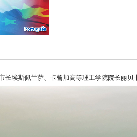
市长埃斯佩兰萨、卡曾加高等理工学院
院长丽贝