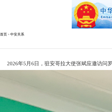
首页
中安关系
>
2026
年
5
月
6
日，驻安哥拉大使张斌
应邀访问