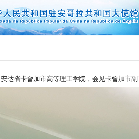
罗安达省
卡曾加
市
高等理工学院，
会见
卡曾加市副