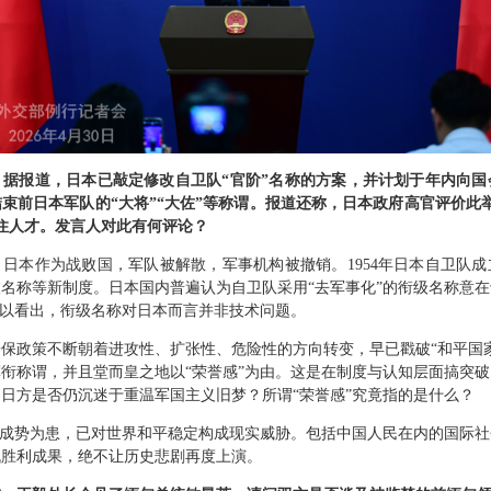
：据报道，日本已敲定修改自卫队“官阶”名称的方案，并计划于年内向国
束前日本军队的“大将”“大佐”等称谓。报道还称，日本政府高官评价此
住人才。发言人对此有何评论？
日本作为战败国，军队被解散，军事机构被撤销。1954年日本自卫队
名称等新制度。日本国内普遍认为自卫队采用“去军事化”的衔级名称意
可以看出，衔级名称对日本而言并非技术问题。
保政策不断朝着进攻性、扩张性、危险性的方向转变，早已戳破“和平国
衔称谓，并且堂而皇之地以“荣誉感”为由。这是在制度与认知层面搞突
日方是否仍沉迷于重温军国主义旧梦？所谓“荣誉感”究竟指的是什么？
”成势为患，已对世界和平稳定构成现实威胁。包括中国人民在内的国际
战胜利成果，绝不让历史悲剧再度上演。