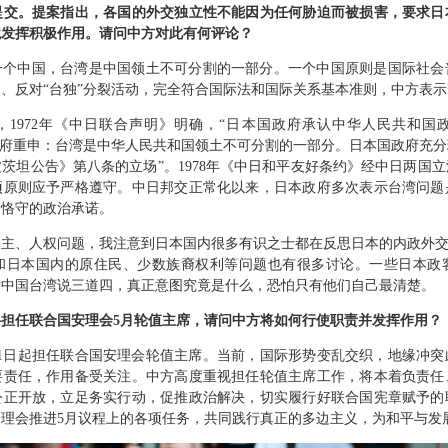
提交。提案指出，各国的外交独立性不能因为任何胁迫而被损害，要求日
境发挥积极作用。请问中方对此有何评论？
一个中国，台湾是中国领土不可分割的一部分。一个中国原则是国际社会
、反对“台独”分裂活动，完全符合国际法和国际关系基本准则，中方表
，1972年《中日联合声明》明确，“日本国政府承认中华人民共和国
政府重申：台湾是中华人民共和国领土不可分割的一部分。日本国政府充
茨坦公告》第八条的立场”。1978年《中日和平友好条约》经中日两国
项原则应予严格遵守。中日邦交正常化以来，日本政府多次表示台湾问题
和恪守的政治承诺。
主、人权问题，我注意到日本国内很多有识之士都在反思日本的内政外交
和日本国内的原住民、少数族裔权利等问题也有很多讨论。一些日本政
对中国台湾说三道四，真正意图究竟是什么，恐怕只有他们自己最清楚。
担任联合国安理会5月轮值主席，请问中方将如何行使职责并发挥作用？
月1日起担任联合国安理会轮值主席。当前，国际形势变乱交织，地缘冲突
要责任，作用备受关注。中方高度重视担任轮值主席工作，将本着负责任
公正开放，立足务实行动，促推政治解决，切实履行好联合国宪章赋予的
理会推进5月议程上的各项任务，共同践行真正的多边主义，为和平与发