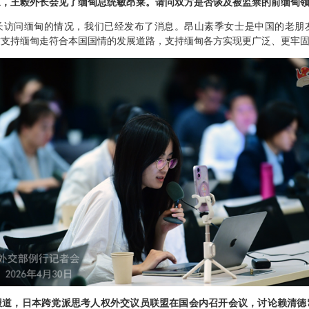
末，王毅外长会见了缅甸总统敏昂莱。请问双方是否谈及被监禁的前缅甸
长访问缅甸的情况，我们已经发布了消息。昂山素季女士是中国的老朋
方支持缅甸走符合本国国情的发展道路，支持缅甸各方实现更广泛、更牢
报道，日本跨党派思考人权外交议员联盟在国会内召开会议，讨论赖清德