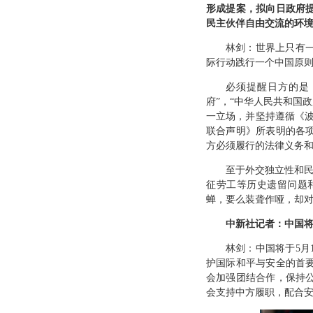
形成提案，拟向日政府
民主伙伴自由交流的环
林剑：世界上只有
际行动践行一个中国原则
必须提醒日方的是
府”，“中华人民共和国
一立场，并坚持遵循《波
联合声明》所表明的各
方必须履行的法律义务
至于外交独立性和民
征劳工等历史遗留问题
蝉，要么装聋作哑，却
中新社记者：中国将
林剑：中国将于5
护国际和平与安全的首
会加强团结合作，保持
会支持中方履职，配合安