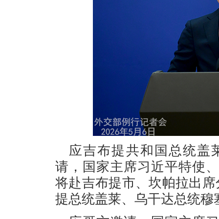
应吉布提共和国总统盖
请，国家主席习近平特使
将赴吉布提市、坎帕拉出席分
提总统盖莱、乌干达总统穆