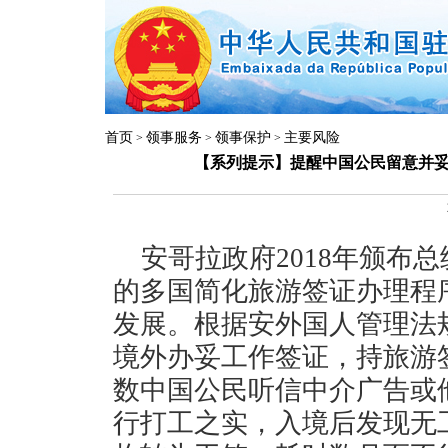
首页
领事服务
领事保护
主要风险
>
>
>
【系列提示】提醒中国公民留意并
安哥拉政府2018年颁布
的多国简化旅游签证办理程
发展。根据安外国人管理法
境外办妥工作签证，持旅游
数中国公民听信中介广告或
行打工之实，入境后发现无