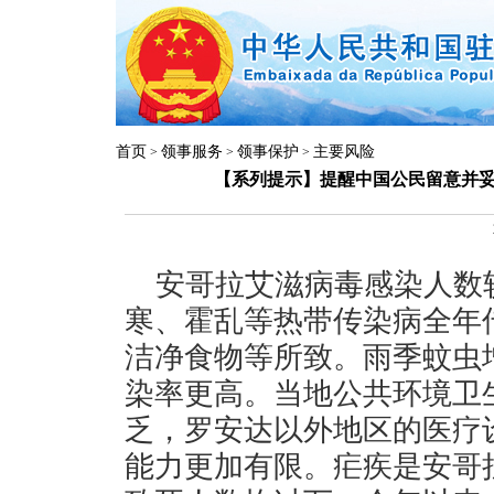
首页
领事服务
领事保护
主要风险
>
>
>
【系列提示】提醒中国公民留意并
安哥拉艾滋病毒感染人数
寒、霍乱等热带传染病全年
洁净食物等所致。雨季蚊虫
染率更高。当地公共环境卫
乏，罗安达以外地区的医疗
能力更加有限。疟疾是安哥