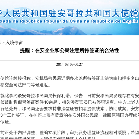
示
入境停留
>
提醒：在安企业和公民注意所持签证的合法性
2014-08-09 00:27
馆连续接报称，安机场移民局近期多次以所持签证非法为由扣押多名出
被移交至司法部门等候遣返。
此事约谈安哥拉移民局局长保利诺。保告，日前安移民局发现存在有安
侦破制售假冒签证案件40余起，相关涉案官员已被停职调查。中方上述
进行惩处外，移民局还会要求持非法签证被扣者提供线索，协助破案。安
3个工作签证、在护照上盖有蓝章的在安外国公民应一律回原籍国办理续签
为假证。
正处于内部调整、整编立项阶段，审批及办理签证流程相对缓慢，希望