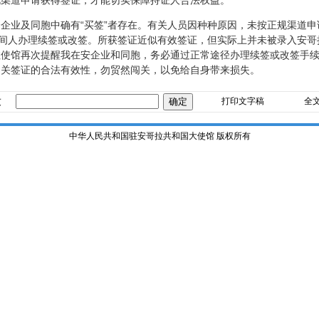
规渠道申请获得签证，才能切实保障持证人合法权益。
业及同胞中确有“买签”者存在。有关人员因种种原因，未按正规渠道申
中间人办理续签或改签。所获签证近似有效签证，但实际上并未被录入安
拉使馆再次提醒我在安企业和同胞，务必通过正常途径办理续签或改签手
相关签证的合法有效性，勿贸然闯关，以免给自身带来损失。
友
打印文字稿
全
中华人民共和国驻安哥拉共和国大使馆 版权所有