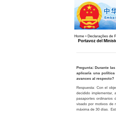
Home
Declarações de P
>
Portavoz del Minist
Pregunta: Durante las
aplicaría una políti
avances al respecto?
Respuesta: Con el obje
decidido implementar, a
pasaportes ordinarios
visado por motivos de n
máxima de 30 días. Esta