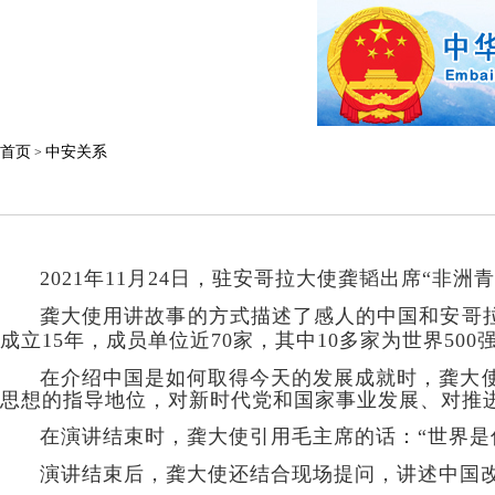
首页
中安关系
>
年
月
日，驻安哥拉大使龚韬出席
非洲青
2021
11
24
“
龚大使用讲故事的方式描述了感人的中国和安哥
成立
年，成员单位近
家，其中
多家为世界
15
70
10
500
介绍中国是如何取得今天的发展成就时，龚大
在
思想的指导地位，对新时代党和国家事业发展、对推
在演讲结束时，龚大使引用毛主席的话：
世界是
“
演讲结束后，龚大使还结合现场提问，讲述中国