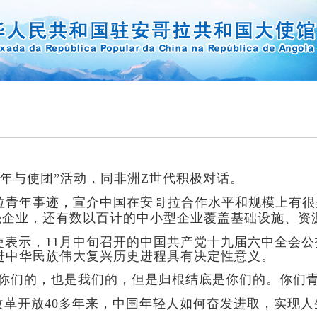
年与使团
活动，同非洲
世代积极对话。
”
Z
拉青年事迹，宣介中国在安哥拉合作水平和规模上有很
强企业，还有数以百计的中小型企业覆盖基础设施、资
使表示，
月中旬召开的中国共产党十九届六中全会公
11
进中华民族伟大复兴历史进程具有决定性意义。
你们的，也是我们的，但是归根结底是你们的。你们
改革开放
多年来，中国年轻人如何奋发进取，实现人
40