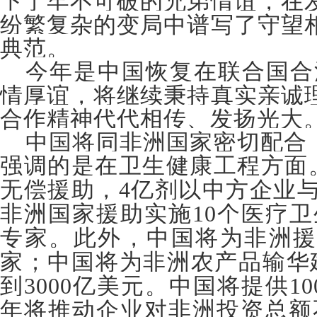
下了牢不可破的兄弟情谊，在
纷繁复杂的变局中谱写了守望
典范。
今年是中国恢复在联合国合
情厚谊，将继续秉持真实亲诚
合作精神代代相传、发扬光大
中国将同非洲国家密切配合
强调的是在卫生健康工程方面
无偿援助，
亿剂以中方企业
4
非洲国家援助实施
个医疗卫
10
专家。此外，中国将为非洲
家；中国将为非洲农产品输华
到
亿美元。中国将提供
3000
10
年将推动企业对非洲投资总额