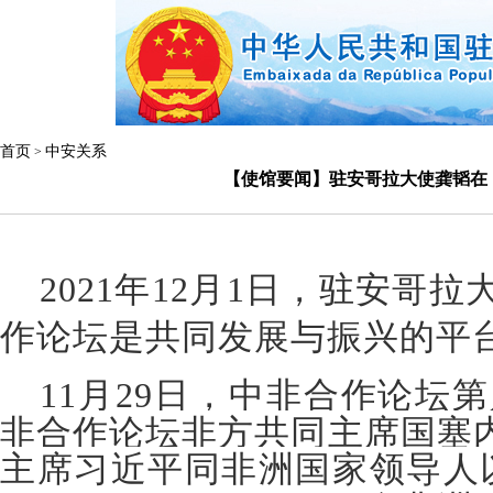
首页
中安关系
>
【使馆要闻】驻安哥拉大使龚韬在
年
月
日，驻安哥拉
2021
12
1
作论坛是共同发展与振兴的平
月
日，中非合作论坛第
11
29
非合作论坛非方共同主席国塞
主席习近平同非洲国家领导人