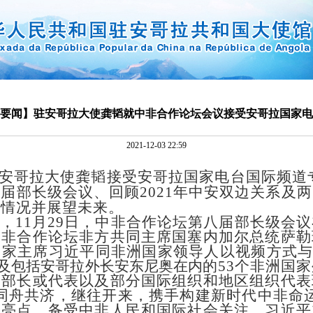
要闻】驻安哥拉大使龚韬就中非合作论坛会议接受安哥拉国家电
2021-12-03 22:59
驻安哥拉大使龚韬接受安哥拉国家电台国际频道
届部长级会议、回顾2021年中安双边关系及
作情况并展望未来。
，11月29日，中非合作论坛第八届部长级会
中非合作论坛非方共同主席国塞内加尔总统萨勒
国家主席习近平同非洲国家领导人以视频方式
及包括安哥拉外长安东尼奥在内的
53
个非洲国家
的部长或代表以及部分国际组织和地区组织代表
同舟共济，继往开来，携手构建新时代中非命
的亮点，备受中非人民和国际社会关注。习近平