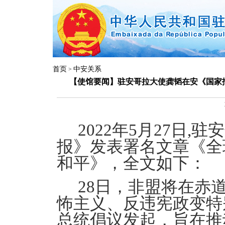
首页
中安关系
>
【使馆要闻】驻安哥拉大使龚韬在安《国家
2022
年5月27日,
报》发表署名文章《全
和平》，全文如下
28
日，非盟将在赤
怖主义、反违宪政变特
总统倡议发起，旨在推