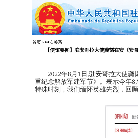
首页
中安关系
>
【使馆要闻】驻安哥拉大使龚韬在安《安
2022
年
8
月
1
日
,
驻安哥拉大使龚
重纪念解放军建军节》。表示今年
8
特殊时刻，我们缅怀英雄先烈，回