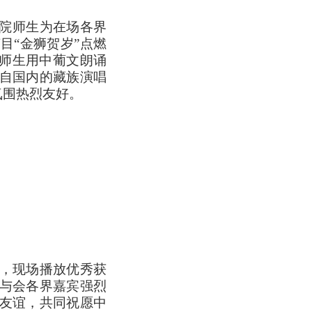
院师生为在场各界
目“金狮贺岁”点燃
院师生用中葡文朗诵
自国内的藏族演唱
氛围热烈友好。
，现场播放优秀获
与会各界嘉宾强烈
叙友谊，共同祝愿中