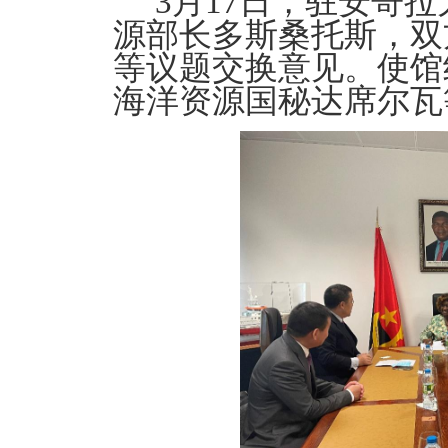
3
月
17
日，驻安哥拉
源部长多斯桑托斯，双
等议题交换意见。使馆
海洋资源国秘达席尔瓦