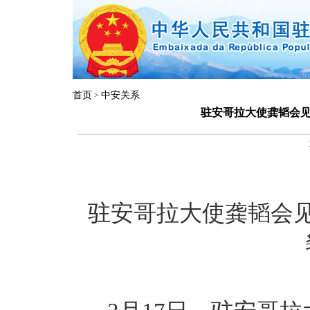
首页
中安关系
>
驻安哥拉大使龚韬会
驻安哥拉大使龚韬会