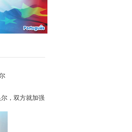
尔
奥尔，双方就加强