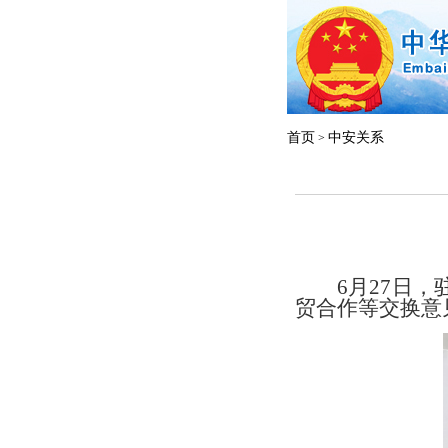
首页
中安关系
>
6月2
7
日，
贸合作等交换意