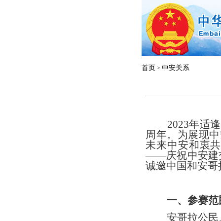
首页
中安关系
>
2023
年适逢
周年。为展现中
未来中安和衷
——
庆祝中安建
诚邀中国和安哥
一、参赛范
安哥拉公民