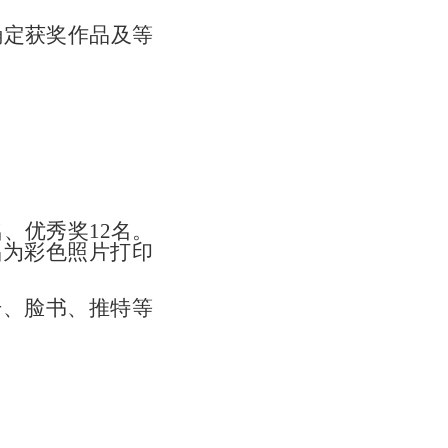
确定获奖作品及等
名、优秀奖
12
名。
品
为彩色照片打印
号、脸书、推特等