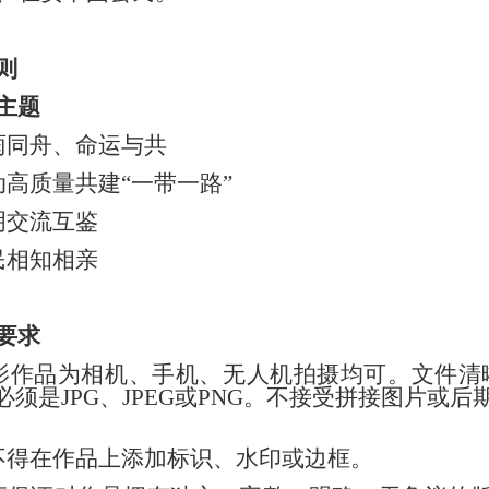
则
主题
雨同舟、命运与共
动高质量共建
“
一带一路
”
明交流互鉴
民相知相亲
要求
影作品为
相机、手机、无人机拍摄均可。文件
清
必须是
JPG
、
JPEG
或
PNG
。不接受拼接
图片或后
不得在作品上添加标识、水印或边框。