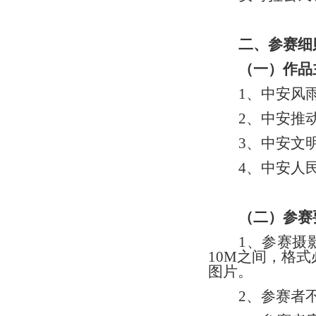
二、参赛细
（一）作品
1
、
中安风
2
、
中安推
3
、
中安文
4
、
中安人
（二）参赛
1
、
参赛摄
10
M
之间，
格式
图片。
2
、参赛者