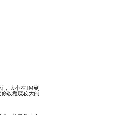
晰，
大小在
1M
到
期修改程度较大的