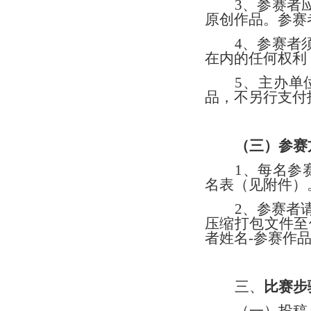
3
、参赛者
原创作品。参赛
4
、参赛者
在内的任何权利
5
、
主办单
品，不另行支付
（三）参赛
1
、每名参
名表（见附件）
2
、参赛者
压缩打包文件至
者姓名
-
参赛作
三、
比赛
步