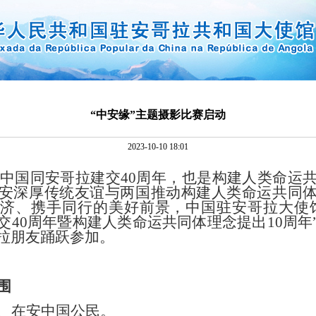
“中安缘”主题摄影比赛启动
2023-10-10 18:01
中国同安哥拉建交
40
周年，也是构建人类命运
安深厚传统友谊与两国推动构建人类命运共同
共济、携手同行的美好前景，中国驻安哥拉大使
交
40
周年暨构建人类命运共同体理念提出
10
周年
拉朋友踊跃参加。
围
、在安中国公民。