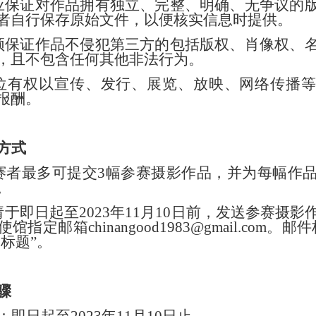
应保证对作品拥有独立、完整、明确、无争议的
者自行保存原始文件，以便核实信息时提供。
须保证作品不侵犯第三方的包括版权、肖像权、
，且不包含任何其他非法行为。
位有权以宣传、发行、展览、放映、网络传播
报酬。
方式
赛者最多可提交
3
幅参赛摄影作品，并为每幅作
。
请于即日起至
2023
年
11
月
10
日前，发送参赛摄影
使馆指定邮箱
chinangood1983@gmail.com
。邮件
品标题
”
。
骤