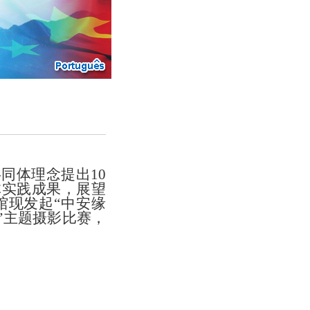
共同体理念提出
10
体实践成果，展望
馆
现
发起
“
中安缘
”
主题摄影比赛
，