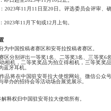
：即日起至
2023
年
11
月
10
日止。
：
2023
年
11
月
11
日至
20
日。评选委员会评审、
：
2023
年
11
月下旬或
12
月上旬。
置
分为中国投稿者赛区和安哥拉投稿者赛区。
赛区分别评出一等奖
1
名、二等奖
3
名、三等奖
6
动相机，二等奖
奖品
为拍立得相机，三等奖
奖
为蓝牙耳机。
作品将在中国驻安哥拉大使馆网站、微信公众
与举办的招待会等
活动
场合展览展示。
终解释权归中国驻安哥拉大使馆所有。