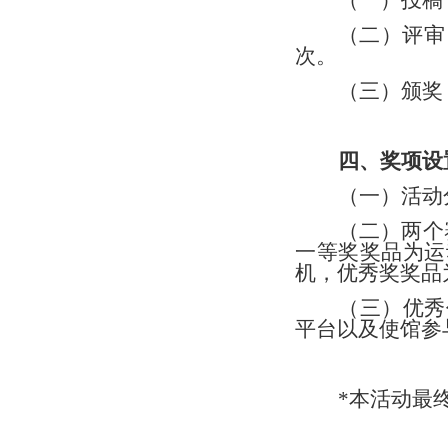
（一）投稿
（二）评审
次。
（三）颁奖
四、奖项设
（一）活动
（二）两个
一等奖
奖品
为运
机，优秀奖
奖品
（三）优秀
平台以及使馆参
*
本活动最