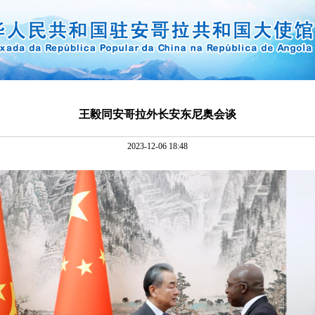
王毅同安哥拉外长安东尼奥会谈
2023-12-06 18:48