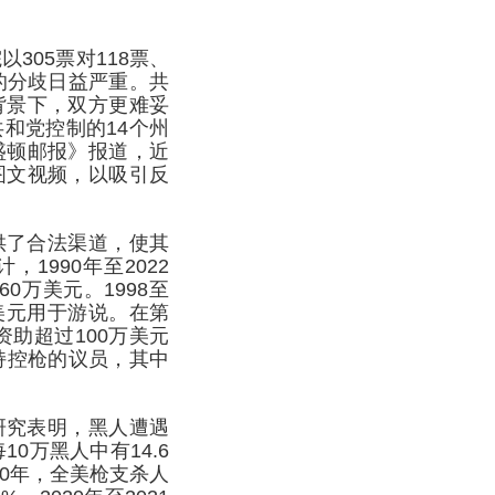
305票对118票、
的分歧日益严重。共
背景下，双方更难妥
和党控制的14个州
盛顿邮报》报道，近
图文视频，以吸引反
供了合法渠道，使其
1990年至2022
0万美元。1998至
万美元用于游说。在第
资助超过100万美元
持控枪的议员，其中
研究表明，黑人遭遇
0万黑人中有14.6
20年，全美枪支杀人