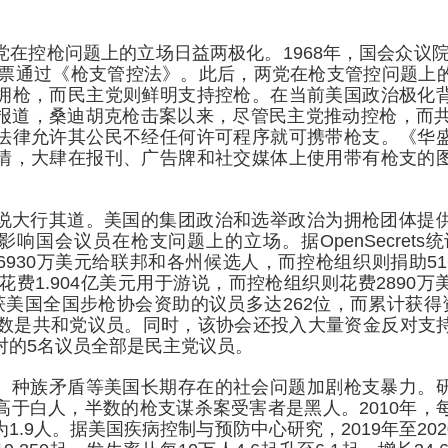
在控枪问题上的立场日益两极化。1968年，国会众议院以
17票通过《枪支管控法》。此后，两党在枪支管控问题上
拥枪，而民主党则鲜明支持控枪。在当前美国政治极化
报道，桑迪胡克枪击案以来，尽管民主党推动控枪，而共
法律允许其公民不经任何许可程序就可携带枪支。《华
情，大肆在报刊、广告牌和社交媒体上使用带有枪支的
说大行其道。美国的集团政治和选举政治为拥枪团体提
响国会议员在枪支问题上的立场。据OpenSecrets统计，
930万美元给联邦和各州候选人，而控枪组织则捐助516
体花费1.904亿美元用于游说，而控枪组织则花费2890
获美国全国步枪协会资助的议员多达262位，而累计获得
多数是共和党议员。同时，该协会还投入大量资金反对支
对的5名议员全部是民主党议员。
、种族矛盾等美国长期存在的社会问题加剧枪支暴力。
于白人，半数的枪支谋杀案受害者是黑人。2010年，每1
1.9人。据美国疾病控制与预防中心研究，2019年至20