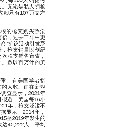
平均每100人约拥有
8支。无论是私人拥枪
却只有107万支左
规模的枪支购买热潮
长两倍，过去三年中更
是命”抗议活动引发系
升，枪支销量以创纪
0万次枪支销售审查，
万次。数以百万计的美
严重。有美国学者指
亡的人数。而在新冠
调查显示，2021年
月报道，美国每16小
021年，枪支泛滥不
显示，2014年，
15至2019年发生的
45,222人，平均