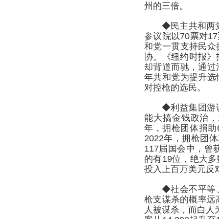
州的三倍。
◆民主共和两党
参议院以70票对
和党一贯支持民众
协。《纽约时报》
却背道而驰，通过
年共和党为提升选
对控枪的选民。
◆利益集团游
能大搞金钱政治，影
年，拥枪团体捐助6
2022年，拥枪团
117届国会中，曾
的有19位，绝大
投入上百万美元反
◆社会不平等
枪支谋杀的概率远高
人被谋杀，而白人为