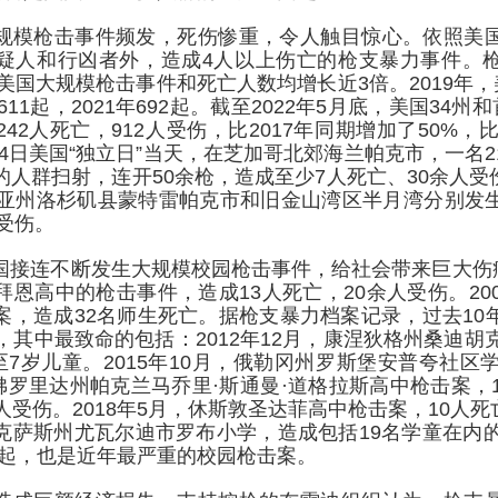
规模枪击事件频发，死伤惨重，令人触目惊心。依照美
疑人和行凶者外，造成4人以上伤亡的枪支暴力事件。
，美国大规模枪击事件和死亡人数均增长近3倍。2019年，
611起，2021年692起。截至2022年5月底，美国34州
42人死亡，912人受伤，比2017年同期增加了50%，比
年7月4日美国“独立日”当天，在芝加哥北郊海兰帕克市，一名
人群扫射，连开50余枪，造成至少7人死亡、30余人受伤。
尼亚州洛杉矶县蒙特雷帕克市和旧金山湾区半月湾分别发
人受伤。
国接连不断发生大规模校园枪击事件，给社会带来巨大伤痛。
恩高中的枪击事件，造成13人死亡，20余人受伤。20
案，造成32名师生死亡。据枪支暴力档案记录，过去10
，其中最致命的包括：2012年12月，康涅狄格州桑迪胡
至7岁儿童。2015年10月，俄勒冈州罗斯堡安普夸社区
，佛罗里达州帕克兰马乔里·斯通曼·道格拉斯高中枪击案，
人受伤。2018年5月，休斯敦圣达菲高中枪击案，10人死亡。
克萨斯州尤瓦尔迪市罗布小学，造成包括19名学童在内的
27起，也是近年最严重的校园枪击案。