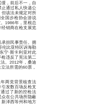
迟缓，前后不一，自
禁止通过私人快递公
，但该法未规定对所
国全国步枪协会游说
1986年，里根总
许经销商在枪支展览
品承担民事责任。拥
哥伦比亚特区诉海勒
东宁·斯卡利亚对此
手枪违反了宪法第二
。2012年，桑迪
立法所需的60票，
21年两党背景核查法
件引发数百场反枪支
才通过了新的控枪法
民众在公共场所隐蔽
、新泽西等州和地方