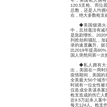
年，美国私人拥有枪
120.5支枪。而
总数，还是人均拥
右，绝大多数枪支
◆美国烟酒火
中，且丝毫没有减弱
是急剧增长。202
列抢劫和骚乱，加
录的速度飙升。据美
比2019年提高6
国人突然间第一次
◆私人拥有大
出，美国在一周时
疫情期间，美国的持
全美最大50个城市
时就有一位女性被伴
仅造成全美谋杀案
枪支造成的伤亡人数为
近9.5万起杀人案
每天124人。枪支