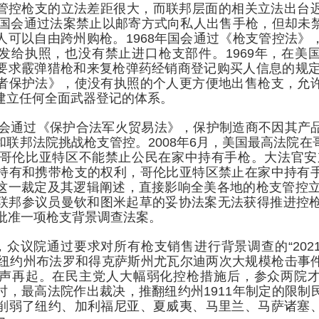
管控枪支的立法差距很大，而联邦层面的相关立法出台
年，国会通过法案禁止以邮寄方式向私人出售手枪，但却未
人可以自由跨州购枪。1968年国会通过《枪支管控法》
发给执照，也没有禁止进口枪支部件。1969年，在美
要求霰弹猎枪和来复枪弹药经销商登记购买人信息的规定。
者保护法》，使没有执照的个人更方便地出售枪支，允
建立任何全面武器登记的体系。
，国会通过《保护合法军火贸易法》，保护制造商不因其产
和联邦法院挑战枪支管控。2008年6月，美国最高法院在
，哥伦比亚特区不能禁止公民在家中持有手枪。大法官安
持有和携带枪支的权利，哥伦比亚特区禁止在家中持有
这一裁定及其逻辑阐述，直接影响全美各地的枪支管控立法
联邦参议员曼钦和图米起草的妥协法案无法获得推进控枪
能批准一项枪支背景调查法案。
月，众议院通过要求对所有枪支销售进行背景调查的“20
5月，纽约州布法罗和得克萨斯州尤瓦尔迪两次大规模枪击事
声再起。在民主党人大幅弱化控枪措施后，参众两院
时，最高法院作出裁决，推翻纽约州1911年制定的限制
削弱了纽约、加利福尼亚、夏威夷、马里兰、马萨诸塞