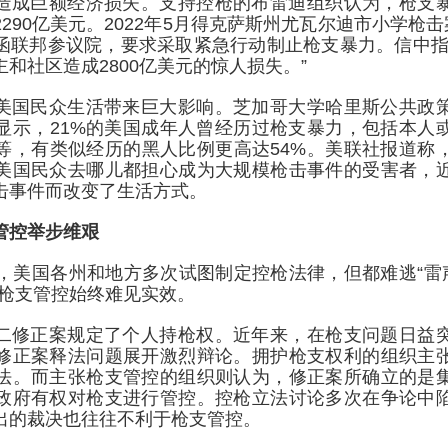
造成巨额经济损失。支持控枪的布雷迪组织认为，枪支
290亿美元。2022年5月得克萨斯州尤瓦尔迪市小学枪击
函联邦参议院，要求采取紧急行动制止枪支暴力。信中指
和社区造成2800亿美元的惊人损失。”
美国民众生活带来巨大影响。芝加哥大学哈里斯公共政
显示，21%的美国成年人曾经历过枪支暴力，包括本人
等，有类似经历的黑人比例更高达54%。美联社报道称
美国民众去哪儿都担心成为大规模枪击事件的受害者，
击事件而改变了生活方式。
管控举步维艰
来，美国各州和地方多次试图制定控枪法律，但都难逃“雷声
，枪支管控始终难见实效。
二修正案规定了个人持枪权。近年来，在枪支问题日益
修正案释法问题展开激烈辩论。拥护枪支权利的组织主
法。而主张枪支管控的组织则认为，修正案所确立的是
政府有权对枪支进行管控。控枪立法讨论多次在争论中
出的裁决也往往不利于枪支管控。