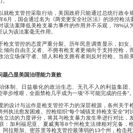
力。
以就枪支管控采取行动，美国政府只能通过总统行政令
22年6月，国会通过名为《两党更安全社区法》的涉控枪法
对该法案降低美枪支暴力事件的作用并不乐观，78%认
甚至认为该法案毫无作用。
于枪支管控的态度严重分裂。历年民意调查显示，妇女
上倾向自由主义者、不拥有枪支者更倾向于支持控枪，
政治立场保守者、猎人和枪支拥有者则反对控枪。当前
问题凸显美国治理能力衰败
治体制、日益极化的政治生态、无孔不入的利益集团
控举步维艰，全面禁枪几乎成为一项“不可能完成的任务”
度的设计与运作是枪支管控不力的深层根源，各州关于
跨州执法愈发困难。控枪组织“每个城镇支持枪支安全”对
枪立法的力度评分，将其与枪支暴力发生率进行对比，
联：加利福尼亚、夏威夷等8个州枪支法律相对完备，
、阿拉斯加、密苏里等枪支管控最薄弱的13个州，枪击死