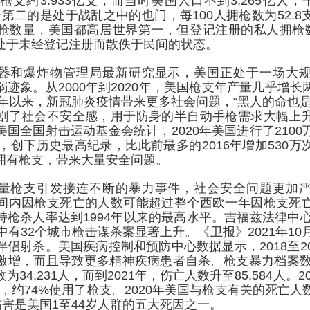
支约3.933亿支，而当时美国人口不到3.265亿人，
位居第二的是处于战乱之中的也门，每100人拥枪数为52.
枪数量，美国都高居世界第一，但登记注册的私人拥枪数
处于未经登记注册而散佚于民间的状态。
器和爆炸物管理局最新研究显示，美国正处于一场大
迹象。从2000年到2020年，美国枪支年产量几乎增
0年以来，新冠肺炎疫情带来更多社会问题，“黑人的命也
剧了社会不安全感，用于防身的半自动手枪需求大幅上
国全国射击运动基金会统计，2020年美国进行了210
0%，创下历史最高纪录，比此前最多的2016年增加530
拥有枪支，带来大量安全问题。
量枪支引发接连不断的暴力事件，社会安全问题更加
间内因枪支死亡的人数可能超过整个西欧一年因枪支死
枪杀人率达到1994年以来的最高水平。吉福兹法律中心
中有32个城市枪击谋杀案显著上升。《卫报》2021年10
侣射杀。美国疾病控制和预防中心数据显示，2018至2
激增，而且导致更多精神疾病患者自杀。枪支暴力档案数据
34,231人，而到2021年，伤亡人数升至85,584人。20
中，约74%使用了枪支。2020年美国与枪支有关的死亡人数达
伤害是美国1至44岁人群的五大死因之一。