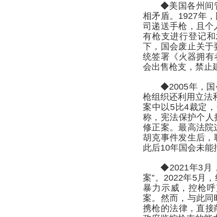
◆美国各州间
相矛盾。1927
司递送手枪，且个
有枪支进行登记和
下，国会废止关于
统签署《火器拥有
会出售枪支，禁止
◆2005年
枪组织还利用立法
案中以5比4裁定
称，宪法保护个人
修正案。最高法院
胡克事件发生后，
此后10年国会未
◆2021年3
案”。2022年
暴力示威，控枪呼
案。然而，与此同
携枪的法律，直接