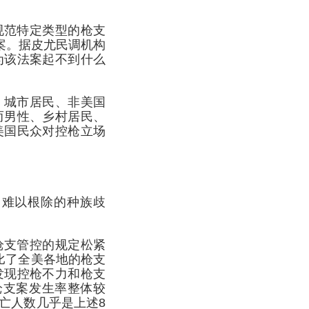
规范特定类型的枪支
案。据皮尤民调机构
为该法案起不到什么
、城市居民、非美国
而男性、乡村居民、
美国民众对控枪立场
、难以根除的种族歧
。
枪支管控的规定松紧
比了全美各地的枪支
发现控枪不力和枪支
枪支案发生率整体较
亡人数几乎是上述8