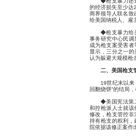
◆枪支暴力还
的经济损失至少达2
商界领导人联名致
给美国纳税人、雇主
◆枪支暴力给
事务研究中心民调
成为枪支案受害者
显示，三分之一的
认为躲避大规模枪
二、美国枪支
19世纪末以
回翻烧饼”的结局
◆美国宪法第
和控枪派人士就该
修改，枪支管控非
持有枪支的权利，
院依据该修正案作