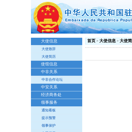
首页
大使信息
大使简
大使信息
>
>
大使致辞
大使简历
使馆信息
中非关系
中非合作论坛
中安关系
经济商务处
领事服务
通知看板
提示预警
领事保护