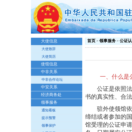
首页
领事服务
公证认
大使信息
>
>
大使致辞
大使简历
使馆信息
中非关系
一、
什么是
中非合作论坛
中安关系
公证是依照法定
经济商务处
书的真实性、合
领事服务
驻外使领馆依照
通知看板
缔结或者参加的
提示预警
馆受理的公证申
领事保护