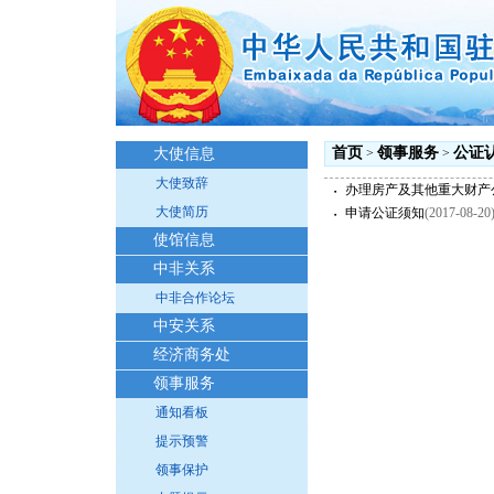
首页
领事服务
公证
大使信息
>
>
大使致辞
办理房产及其他重大财产
・
大使简历
申请公证须知
(2017-08-20
・
使馆信息
中非关系
中非合作论坛
中安关系
经济商务处
领事服务
通知看板
提示预警
领事保护