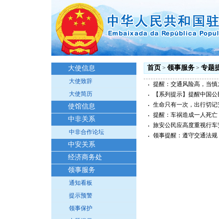
首页
领事服务
专题
大使信息
>
>
大使致辞
提醒：交通风险高，当慎
・
大使简历
【系列提示】提醒中国公
・
生命只有一次，出行切记
・
使馆信息
提醒：车祸造成一人死亡
・
中非关系
旅安公民应高度重视行车
・
中非合作论坛
领事提醒：遵守交通法规
・
中安关系
经济商务处
领事服务
通知看板
提示预警
领事保护