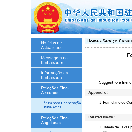
Home
Serviço Consu
>
Notícias de
Actualidade
Fo
Mensagem do
Embaixador
Informação da
Embaixada
Suggest to a friend
Relações Sino-
Africanas
Appendix：
Formulário de Cer
Fórum para Cooperação
China-África
Related News：
Relações Sino-
Angolanas
Tabela de Taxas 