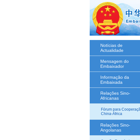
Notícias de
Actualidade
Mensagem do
Embaixador
Informação da
Embaixada
Relações Sino-
Africanas
Fórum para Cooperaç
China-África
Relações Sino-
Angolanas