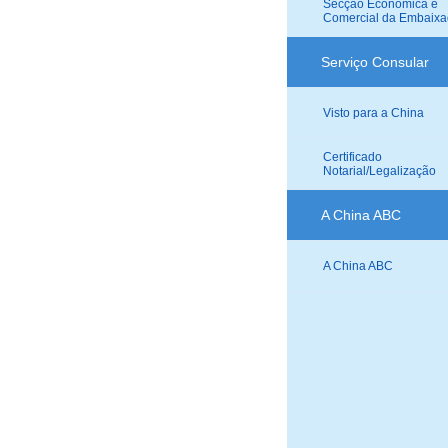
Secção Económica e
Comercial da Embaix
Serviço Consular
Visto para a China
Certificado
Notarial/Legalização
A China ABC
A China ABC