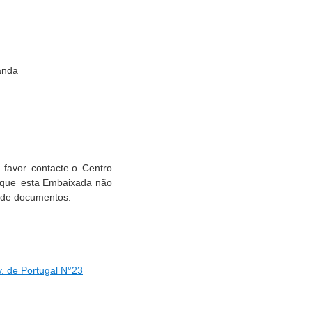
anda
r favor contacte o Centro
e que esta Embaixada não
o de documentos.
v. de Portugal N°23