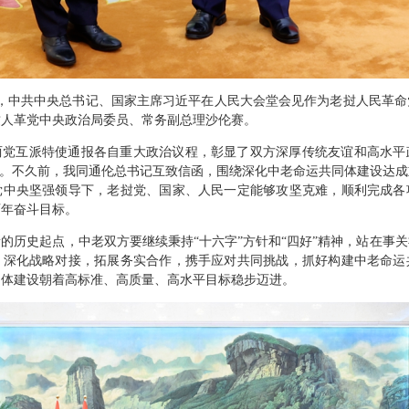
日下午，中共中央总书记、国家主席习近平在人民大会堂会见作为老挝人民革
挝人革党中央政治局委员、常务副总理沙伦赛。
两党互派特使通报各自重大政治议程，彰显了双方深厚传统友谊和高水平
年”。不久前，我同通伦总书记互致信函，围绕深化中老命运共同体建设达
党中央坚强领导下，老挝党、国家、人民一定能够攻坚克难，顺利完成各
百年奋斗目标。
的历史起点，中老双方要继续秉持“十六字”方针和“四好”精神，站在事
，深化战略对接，拓展务实合作，携手应对共同挑战，抓好构建中老命运
同体建设朝着高标准、高质量、高水平目标稳步迈进。