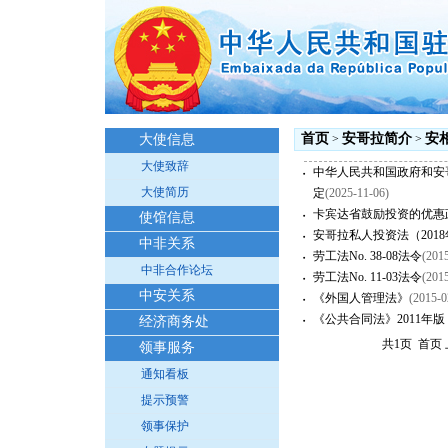
首页
安哥拉简介
安
大使信息
>
>
大使致辞
中华人民共和国政府和安
・
大使简历
定
(2025-11-06)
卡宾达省鼓励投资的优惠
・
使馆信息
安哥拉私人投资法（2018
・
中非关系
劳工法No. 38-08法令
(201
・
中非合作论坛
劳工法No. 11-03法令
(201
・
中安关系
《外国人管理法》
(2015-0
・
《公共合同法》2011年版（N
经济商务处
・
共1页 首页
领事服务
通知看板
提示预警
领事保护