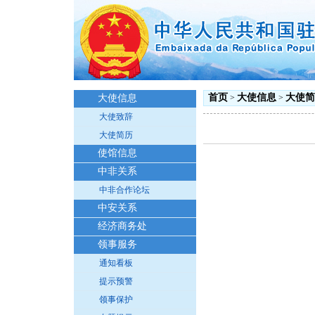
首页
大使信息
大使简
大使信息
>
>
大使致辞
大使简历
使馆信息
中非关系
中非合作论坛
中安关系
经济商务处
领事服务
通知看板
提示预警
领事保护