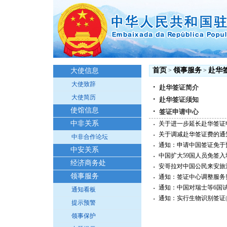
首页
领事服务
赴华
大使信息
>
>
大使致辞
・
赴华签证简介
大使简历
・
赴华签证须知
使馆信息
・
签证申请中心
中非关系
关于进一步延长赴华签证
・
关于调减赴华签证费的通
・
中非合作论坛
通知：申请中国签证免于
・
中安关系
中国扩大59国人员免签入
・
经济商务处
安哥拉对中国公民来安旅
・
领事服务
通知：签证中心调整服务
・
通知：中国对瑞士等6国
・
通知看板
通知：实行生物识别签证
・
提示预警
领事保护