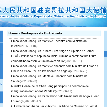
Home
Destaques da Embaixada
>
Embaixador Zhang Bin Manteve Encontro com Ministro do
·
Interior
(2026-07-04)
Embaixador Zhang Bin Publicou um Artigo de Opinião no Jornal
·
OPAÍS, Intitulado “A aspiração inicial ilumina o caminho; um futuro
compartilhado escreve um novo capítulo”
(2026-07-01)
Embaixador Zhang Bin manteve encontro com Ministro de Estado e
·
Chefe da Casa Civil do Presidente de Angola
(2026-06-26)
Embaixador Zhang Bin Manteve Encontro com Minsitra da
·
Saúde
(2026-06-23)
ão
Ministra Conselheira Chen Feng participou na cerimónia de
·
inauguração do "Lar dos Pandas"
(2026-06-17)
Embaixador Zhang Bin foi recebido pelo Presidente de Angola João
·
Lourenço
(2026-06-17)
O Embaixador Zhang Bin Publicou um Artigo de Opinião no Jornal
·