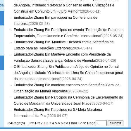
ada
de Angola, Intitulado “Reforçar o Consenso entre Civilizações e
Construir em Conjunto um Futuro Melhor”
(2026-06-11)
Embaixador Zhang Bin participou na Conferência de
·
Imprensa
(2026-05-28)
Embaixador Zhang Bin Participou no evento “Promoção de Parcerias
·
Empresariais, Financiamento e Comércio Internacional”
(2026-05-24)
Embaixador Zhang Bin Manteve Encontro com a Secretária de
·
Estado para as Relações Exteriores
(2026-05-14)
Embaixador Zhang Bin Manteve Encontro com Presidente da
·
Fundação Sagrada Esperança Roberto de Almeida
(2026-04-26)
O Embaixador Zhang Bin Publicou um Artigo de Opinião no Jornal
·
de Angola, Intitulado “O princípio de Uma Só China é consenso geral
da comunidade internacional”
(2026-04-24)
Embaixador Zhang Bin manteve encontro com Secretária-Geral da
·
Organização da Mulher Angolana
(2026-04-22)
Embaixador Zhang Bin Participou na Cerimónia de Encerramento do
·
Curso de Mandarim da Universidade Jean Piaget
(2026-04-17)
Embaixador Zhang Bin Participou na 5.ª Meia Maratona
·
Internacional da Paz
(2026-04-07)
34Page(s) First Prev
1
2
3
4
5
6
Next
Final
Go to Page