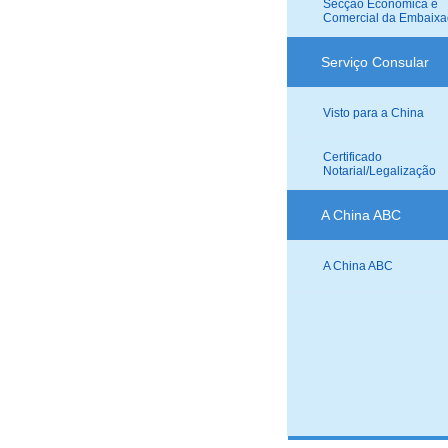
Secção Económica e
Comercial da Embaix
Serviço Consular
Visto para a China
Certificado
Notarial/Legalização
A China ABC
A China ABC