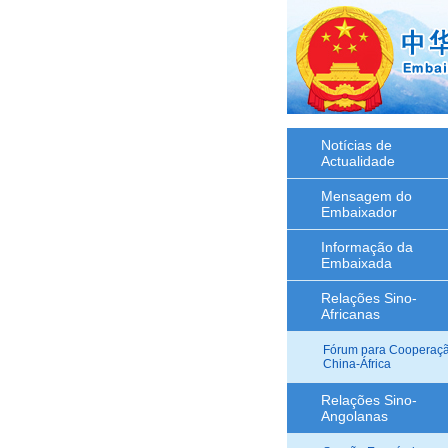
Notícias de
Actualidade
Mensagem do
Embaixador
Informação da
Embaixada
Relações Sino-
Africanas
Fórum para Cooperaç
China-África
Relações Sino-
Angolanas