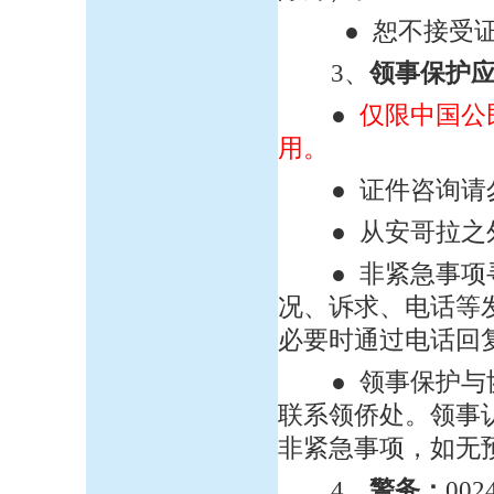
● 恕不接受证
3、
领事保护
●
仅限中国公
用。
● 证件咨询请
● 从安哥拉之外
● 非紧急事项寻
况、诉求、电话等
必要时通过电话回
●
领事保护与
联系领侨处。领事
非紧急事项，如无
4、
警务：
002