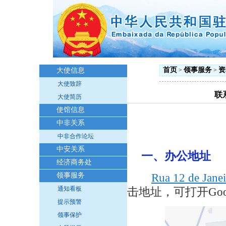
首页
领事服务
资
大使信息
>
>
大使致辞
联
大使简历
使馆信息
中非关系
中非合作论坛
中安关系
一、办公地址
经济商务处
领事服务
Rua 12 de Jane
通知看板
击地址，可打开Goo
提示预警
领事保护